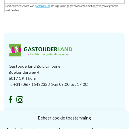
Dit is een webservice van
portabase.nl
. De ingevulde gegevens worden niet opgeslagen of gedeeld
met derden.
Gastouderland Zuid Limburg
Boekenderweg 4
6017 CP Thorn
T:
+31 (0)6 - 15492323
(van 09:00 tot 17:00)
Beheer cookie toestemming
Voor ouders
Voor gastouders