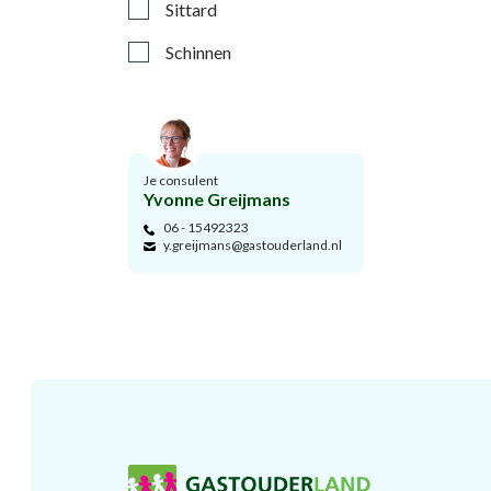
Sittard
Schinnen
Je consulent
Yvonne Greijmans
06 - 15492323
y.greijmans@gastouderland.nl