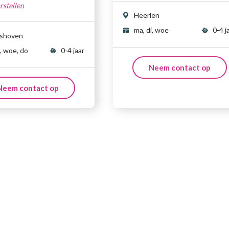
rstellen
Heerlen
ma, di, woe
0-4 j
lshoven
i, woe, do
0-4 jaar
Neem contact op
Neem contact op