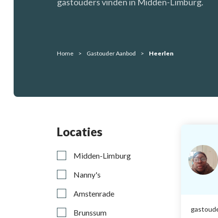
gastouders vinden in Midden-Limburg.
Home
Gastouder Aanbod
Heerlen
Locaties
Midden-Limburg
Nanny's
Amstenrade
gastoude
Brunssum