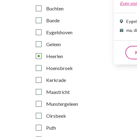
Even voo
Buchten
Bunde
Eyge
ma, d
Eygelshoven
Geleen
Heerlen
Hoensbroek
Kerkrade
Maastricht
Munstergeleen
Oirsbeek
Puth