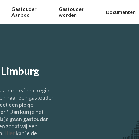
Gastouder
Gastouder
Documenten
Aanbod
worden
d Limburg
astouders in de regio
ken naar een gastouder
irect een plekje
er? Dan kun je het
ls je geen gastouder
n zodat wij een
n.
Hier
kan je de