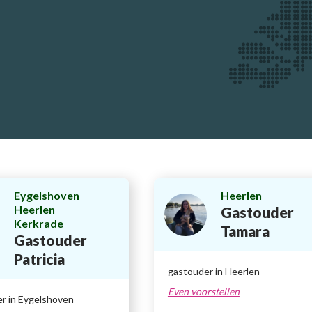
Eygelshoven
Heerlen
Heerlen
Gastouder
Kerkrade
Tamara
Gastouder
Patricia
gastouder in Heerlen
Even voorstellen
r in Eygelshoven