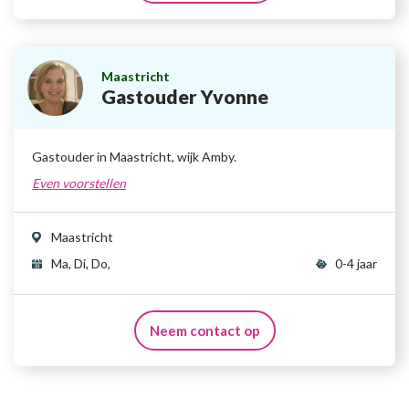
Maastricht
Gastouder Yvonne
Gastouder in Maastricht, wijk Amby.
Even voorstellen
Maastricht
Ma, Di, Do,
0-4 jaar
Neem contact op